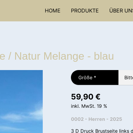
HOME
PRODUKTE
ÜBER UN
 / Natur Melange - blau
Größe
*
59,90
€
inkl. MwSt. 19 %
0002 - Herren - 2025
3 D Druck Brustseite links 