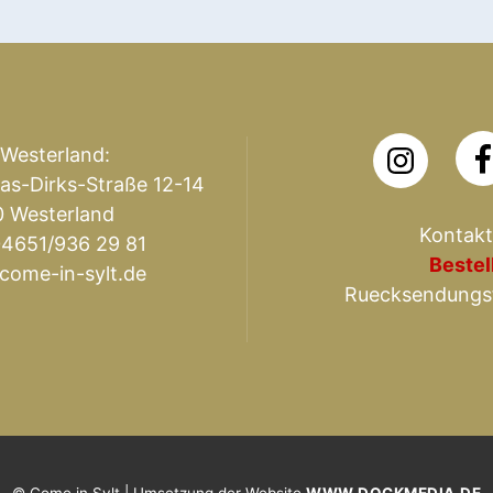
 Westerland:
as-Dirks-Straße 12-14
 Westerland
Kontakt
04651/936 29 81
Bestel
come-in-sylt.de
Ruecksendungs
© Come in Sylt | Umsetzung der Website
WWW.DOCKMEDIA.DE