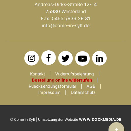
Andreas-Dirks-Straße 12-14
25980 Westerland
Fax: 04651/936 29 81
info@come-in-sylt.de
Kontakt
Widerrufsbelehrung
Bestellung online widerrufen
Ruecksendungsformular
AGB
Impressum
Datenschutz
© Come in Sylt | Umsetzung der Website
WWW.DOCKMEDIA.DE
↑