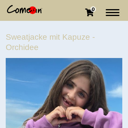
0
Sweatjacke mit Kapuze -
Orchidee