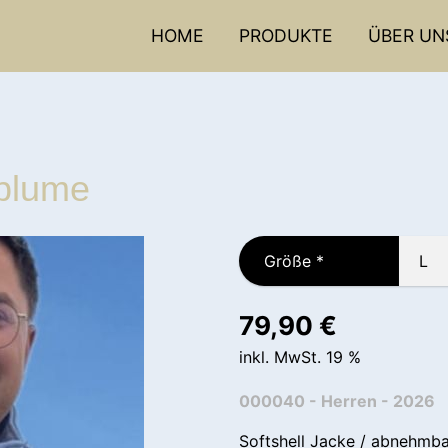
HOME
PRODUKTE
ÜBER UN
nblume
Größe
*
79,90
€
inkl. MwSt. 19 %
000040 - Herren - 2026
Softshell Jacke / abnehmba