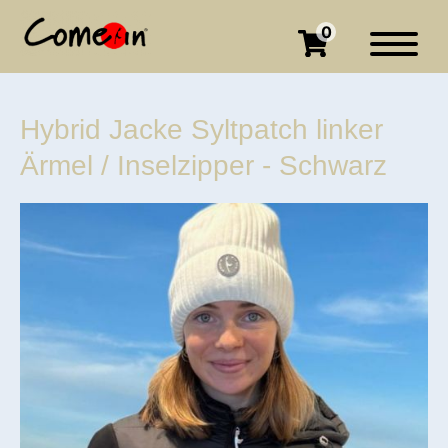
0
Hybrid Jacke Syltpatch linker
Ärmel / Inselzipper - Schwarz